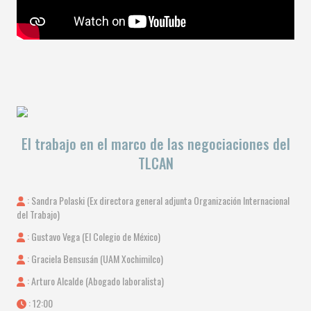
El trabajo en el marco de las negociaciones del
TLCAN
: Sandra Polaski (Ex directora general adjunta Organización Internacional
del Trabajo)
: Gustavo Vega (El Colegio de México)
: Graciela Bensusán (UAM Xochimilco)
: Arturo Alcalde (Abogado laboralista)
: 12:00